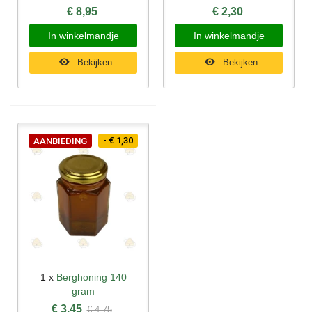
€ 8,95
€ 2,30
In winkelmandje
In winkelmandje
Bekijken
Bekijken
- € 1,30
AANBIEDING
1 x
Berghoning 140
gram
€ 3,45
€ 4,75