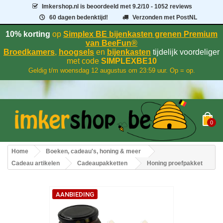
Imkershop.nl
is beoordeeld met
9.2
/
10
- 1052 reviews
60 dagen bedenktijd!
Verzonden met PostNL
10% korting
op
Simplex BE bijenkasten grenen Premium
van BeeFun®
Broedkamers
,
hoogsels
en
bijenkasten
tijdelijk voordeliger
met code
SIMPLEXBE10
Geldig t/m woensdag 12 augustus om 23:59 uur. Op = op.
0
Home
Boeken, cadeau's, honing & meer
Cadeau artikelen
Cadeaupakketten
Honing proefpakket
AANBIEDING