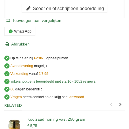
Scoor en of schrijf een beoordeling
Toevoegen aan vergelijken
WhatsApp
Afdrukken
✔
Op te halen bij
PostNL
ophaalpunten.
✔
Avondlevering
mogelijk.
✔
Verzending
vanaf
€ 7,95
.
✔
Imkershop.be
is beoordeeld met
9.2
/
10
-
1052
reviews
.
✔
60
dagen bedenktijd.
✔
Vragen
neem contact op en krijg snel
antwoord
.
.
RELATED
Koolzaad honing vast 250 gram
€ 5,75