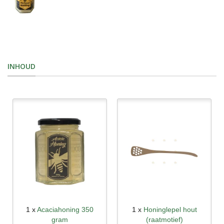
INHOUD
1 x
Acaciahoning 350
1 x
Honinglepel hout
gram
(raatmotief)